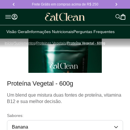
Frete Grátis em compras acima de R$ 250
Visão Geral
Informações Nutricionais
Perguntas Frequentes
/
/
/
Início
Suplementos
Proteinas Vegetais
Proteína Vegetal - 600g
Proteína Vegetal - 600g
Um blend que mistura duas fontes de proteína, vitamina
B12 e sua melhor decisão.
Sabores:
Banana