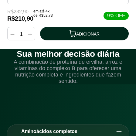
R$232,90
em até
4
x
9
% OFF
de
R$52,73
R$210,90
Sua melhor decisão diária
A combinação de proteína de ervilha, arroz e
vitaminas do complexo B para oferecer uma
nutrição completa e ingredientes que fazem
sentido.
Aminoácidos completos